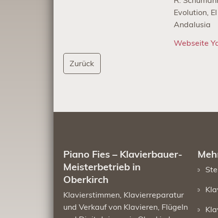
R. Schumann
Evolution, E
Andalusia
Webseite Ya
Zurück
Piano Fies – Klavierbauer-
Mehr
Meisterbetrieb in
Ste
Oberkirch
Kla
Klavierstimmen, Klavierreparatur
und Verkauf von Klavieren, Flügeln
Kla