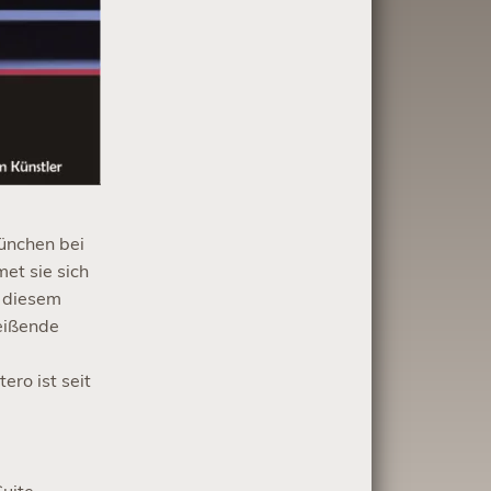
ünchen bei
et sie sich
 diesem
eißende
ero ist seit