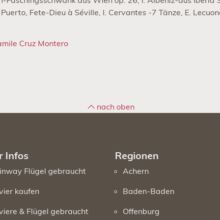
-Faschingsschwank aus Wien op. 26, I. Albéniz-aus Iberia S
l Puerto, Fete-Dieu à Séville, I. Cervantes -7 Tänze, E. Lecuo
mile Cruz Montero
nach oben
 Infos
Regionen
inway Flügel gebraucht
Achern
vier kaufen
Baden-Baden
viere & Flügel gebraucht
Offenburg