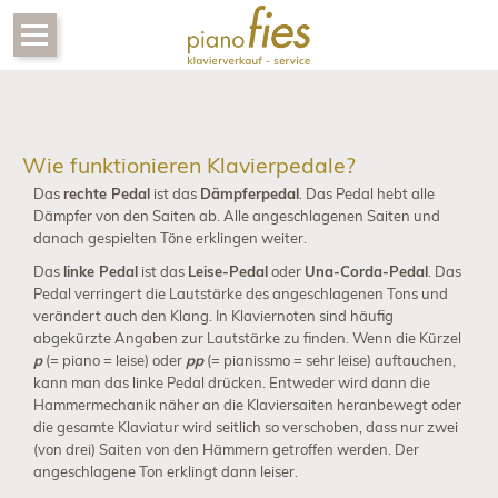
Navigation
Instrumente
überspringen
Steinway
Gebraucht
Wie funktionieren Klavierpedale?
Klavier
kaufen
Das
rechte Pedal
ist das
Dämpferpedal
. Das Pedal hebt alle
Dämpfer von den Saiten ab. Alle angeschlagenen Saiten und
Klavier
danach gespielten Töne erklingen weiter.
mieten
Das
linke Pedal
ist das
Leise-Pedal
oder
Una-Corda-Pedal
. Das
Pedal verringert die Lautstärke des angeschlagenen Tons und
Gebrauchte
verändert auch den Klang. In Klaviernoten sind häufig
Klaviere
abgekürzte Angaben zur Lautstärke zu finden. Wenn die Kürzel
p
(= piano = leise) oder
pp
(= pianissmo = sehr leise) auftauchen,
Zubehör
kann man das linke Pedal drücken. Entweder wird dann die
Hammermechanik näher an die Klaviersaiten heranbewegt oder
Steinway
die gesamte Klaviatur wird seitlich so verschoben, dass nur zwei
Ankauf
(von drei) Saiten von den Hämmern getroffen werden. Der
angeschlagene Ton erklingt dann leiser.
Hersteller