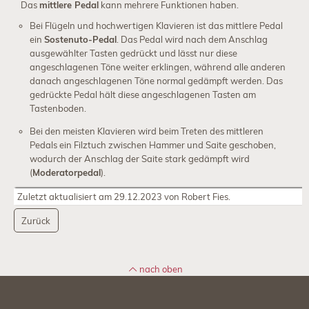
Das
mittlere Pedal
kann mehrere Funktionen haben.
Service
Bei Flügeln und hochwertigen Klavieren ist das mittlere Pedal
ein
Sostenuto-Pedal
. Das Pedal wird nach dem Anschlag
ausgewählter Tasten gedrückt und lässt nur diese
Klavier-
angeschlagenen Töne weiter erklingen, während alle anderen
Stimmen
danach angeschlagenen Töne normal gedämpft werden. Das
gedrückte Pedal hält diese angeschlagenen Tasten am
Klavier-
Tastenboden.
Reparatur
Bei den meisten Klavieren wird beim Treten des mittleren
Klavier
Pedals ein Filztuch zwischen Hammer und Saite geschoben,
intonieren
wodurch der Anschlag der Saite stark gedämpft wird
(
Moderatorpedal
).
Konzertservice
Zuletzt aktualisiert am 29.12.2023 von Robert Fies.
Klavier-
Zurück
Gutachten
Klavier-
nach oben
Unterricht
Klavier-