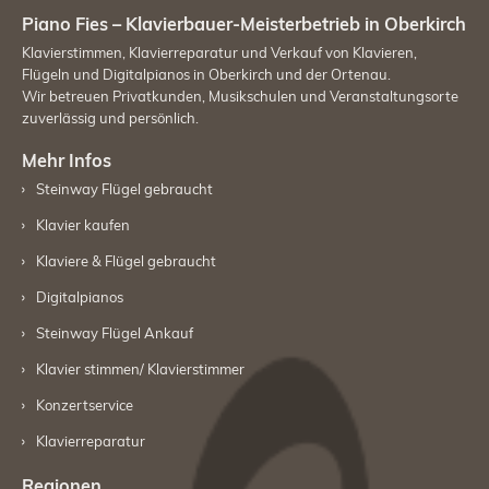
Kaufberatung
Piano Fies – Klavierbauer-Meisterbetrieb in Oberkirch
Klavierstimmen, Klavierreparatur und Verkauf von Klavieren,
Fragen
Flügeln und Digitalpianos in Oberkirch und der Ortenau.
&
Wir betreuen Privatkunden, Musikschulen und Veranstaltungsorte
Antworten
zuverlässig und persönlich.
Regionen
Mehr Infos
Steinway Flügel gebraucht
Über
uns
Klavier kaufen
Geschichte
Klaviere & Flügel gebraucht
&
Digitalpianos
Philosophie
Steinway Flügel Ankauf
Aktuelles
Klavier stimmen/ Klavierstimmer
Mitmachaktion
Konzertservice
für
Kinder
Klavierreparatur
Regionen
Events