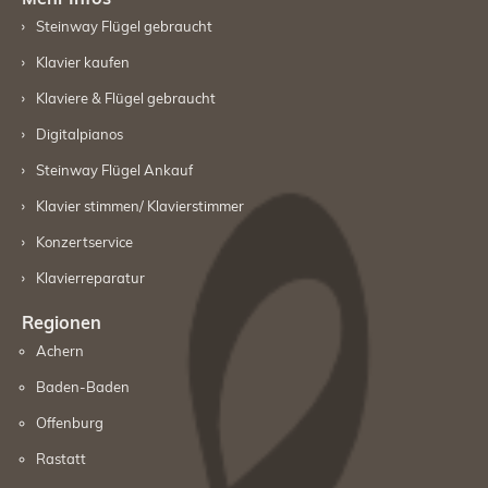
Kaufberatung
Steinway Flügel gebraucht
Fragen
Klavier kaufen
&
Antworten
Klaviere & Flügel gebraucht
Digitalpianos
Regionen
Steinway Flügel Ankauf
Über
Klavier stimmen/ Klavierstimmer
uns
Konzertservice
Geschichte
Klavierreparatur
&
Philosophie
Regionen
Aktuelles
Achern
Baden-Baden
Mitmachaktion
für
Offenburg
Kinder
Rastatt
Events