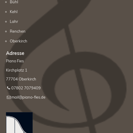
Bühl
Kehl
Mediathek
Lahr
Kontakt
Renchen
Oberkirch
Adresse
Piano Fies
Kirchplatz 1
77704 Oberkirch
07802 7079409
mail@piano-fies.de