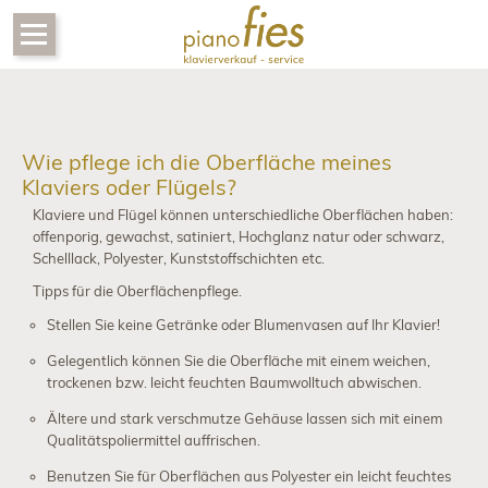
Navigation
Instrumente
überspringen
Steinway
Gebraucht
Wie pflege ich die Oberfläche meines
Klavier
kaufen
Klaviers oder Flügels?
Klaviere und Flügel können unterschiedliche Oberflächen haben:
Klavier
offenporig, gewachst, satiniert, Hochglanz natur oder schwarz,
mieten
Schelllack, Polyester, Kunststoffschichten etc.
Tipps für die Oberflächenpflege.
Gebrauchte
Klaviere
Stellen Sie keine Getränke oder Blumenvasen auf Ihr Klavier!
Gelegentlich können Sie die Oberfläche mit einem weichen,
Zubehör
trockenen bzw. leicht feuchten Baumwolltuch abwischen.
Steinway
Ältere und stark verschmutze Gehäuse lassen sich mit einem
Ankauf
Qualitätspoliermittel auffrischen.
Benutzen Sie für Oberflächen aus Polyester ein leicht feuchtes
Hersteller