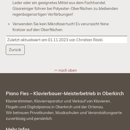
Leder oder ein geeignetes Mittel aus dem Fachhandel.
Glasreiniger führen bei Polyester-Oberflächen zu bleibenden
Service
regenbogenartigen Verfärbungen!
Klavier-
Verwenden Sie kein Mikrofasertuch! Es verursacht feine
Stimmen
Kratzer auf den Oberflächen.
Zuletzt aktualisiert am 01.11.2023 von Christian Röckl.
Klavier-
Reparatur
Zurück
Klavier
intonieren
nach oben
Konzertservice
Klavier-
Piano Fies – Klavierbauer-Meisterbetrieb in Oberkirch
Gutachten
Klavierstimmen, Klavierreparatur und Verkauf von Klavieren,
Flügeln und Digitalpianos in Oberkirch und der Ortenau.
Klavier-
Wir betreuen Privatkunden, Musikschulen und Veranstaltungsorte
Unterricht
zuverlässig und persönlich.
Klavier-
Mehr Infos