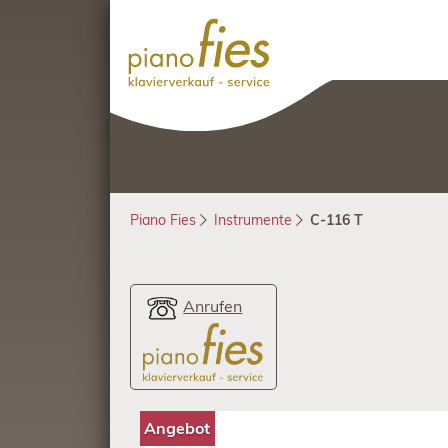
Piano Fies
Instrumente
C-116 T
Anrufen
Angebot