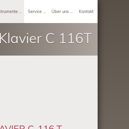
strumente
Service
Über uns
Kontakt
lavier C 116T
AVIER C-116 T